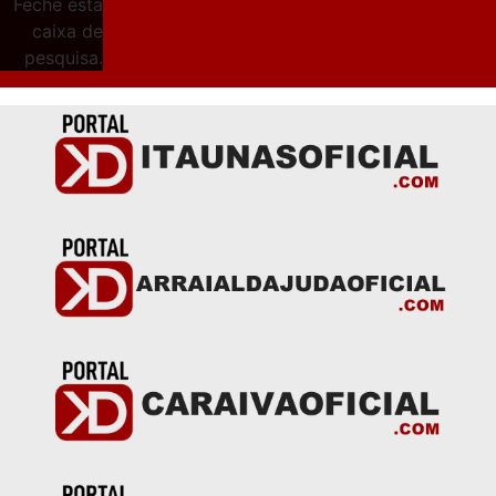
Feche esta
caixa de
pesquisa.