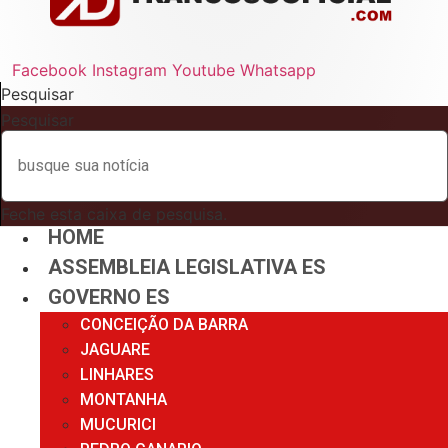
Facebook
Instagram
Youtube
Whatsapp
Pesquisar
Pesquisar
Feche esta caixa de pesquisa.
HOME
ASSEMBLEIA LEGISLATIVA ES
GOVERNO ES
CONCEIÇÃO DA BARRA
JAGUARE
LINHARES
MONTANHA
MUCURICI